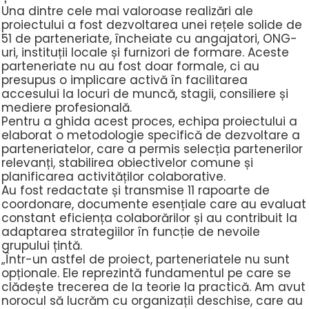
Una dintre cele mai valoroase realizări ale
proiectului a fost dezvoltarea unei rețele solide de
51 de parteneriate
, încheiate cu angajatori, ONG-
uri, instituții locale și furnizori de formare. Aceste
parteneriate nu au fost doar formale, ci au
presupus o implicare activă în facilitarea
accesului la locuri de muncă, stagii, consiliere și
mediere profesională.
Pentru a ghida acest proces, echipa proiectului a
elaborat o
metodologie specifică de dezvoltare a
parteneriatelor
, care a permis selecția partenerilor
relevanți, stabilirea obiectivelor comune și
planificarea activităților colaborative.
Au fost redactate și transmise
11 rapoarte de
coordonare
, documente esențiale care au evaluat
constant eficiența colaborărilor și au contribuit la
adaptarea strategiilor în funcție de nevoile
grupului țintă.
„Într-un astfel de proiect, parteneriatele nu sunt
opționale. Ele reprezintă fundamentul pe care se
clădește trecerea de la teorie la practică. Am avut
norocul să lucrăm cu organizații deschise, care au