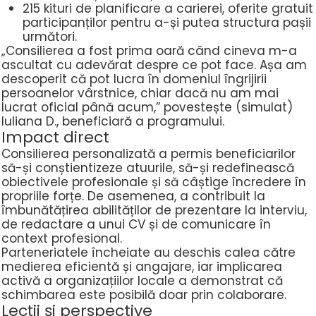
215 kituri de planificare a carierei
, oferite gratuit
participanților pentru a-și putea structura pașii
următori.
„Consilierea a fost prima oară când cineva m-a
ascultat cu adevărat despre ce pot face. Așa am
descoperit că pot lucra în domeniul îngrijirii
persoanelor vârstnice, chiar dacă nu am mai
lucrat oficial până acum,” povestește (simulat)
Iuliana D., beneficiară a programului.
Impact direct
Consilierea personalizată a permis beneficiarilor
să-și conștientizeze atuurile, să-și redefinească
obiectivele profesionale și să câștige încredere în
propriile forțe. De asemenea, a contribuit la
îmbunătățirea abilităților de prezentare la interviu,
de redactare a unui CV și de comunicare în
context profesional.
Parteneriatele încheiate au deschis calea către
medierea eficientă și angajare, iar implicarea
activă a organizațiilor locale a demonstrat că
schimbarea este posibilă doar prin colaborare.
Lecții și perspective