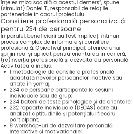
înțeles miza socială a acestui demers”, spune
(simulat) Daniel T., responsabil de relațiile
parteneriale în cadrul proiectului.
Consiliere profesională personalizată
pentru 234 de persoane
În paralel, beneficiarii au fost implicați într-un
proces complex de
informare și consiliere
profesională
. Obiectivul principal: oferirea unui
sprijin real și aplicat pentru orientarea în carieră,
(re)inserția profesională și dezvoltarea personală.
Activitatea a inclus:
1 metodologie de consiliere profesională
adaptată nevoilor persoanelor inactive sau
aflate în șomaj;
234 de persoane
participante la sesiuni
individuale sau de grup;
234 baterii de teste psihologice și de orientare
;
232 rapoarte individuale (DECAS)
care au
analizat aptitudinile și potențialul fiecărui
participant;
8 workshop-uri de dezvoltare personală
interactive și motivaționale;