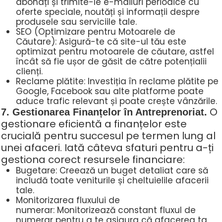
abonați și trimite-le e-mailuri periodice cu
oferte speciale, noutăți și informații despre
produsele sau serviciile tale.
SEO (Optimizare pentru Motoarele de
Căutare): Asigură-te că site-ul tău este
optimizat pentru motoarele de căutare, astfel
încât să fie ușor de găsit de către potențialii
clienți.
Reclame plătite: Investiția în reclame plătite pe
Google, Facebook sau alte platforme poate
aduce trafic relevant și poate crește vânzările.
O
7. Gestionarea Finanțelor în Antreprenoriat.
gestionare eficientă a finanțelor este
crucială pentru succesul pe termen lung al
unei afaceri. Iată câteva sfaturi pentru a-ți
gestiona corect resursele financiare:
Bugetare: Creează un buget detaliat care să
includă toate veniturile și cheltuielile afacerii
tale.
Monitorizarea fluxului de
numerar: Monitorizează constant fluxul de
numerar pentru a te asigura că afacerea ta