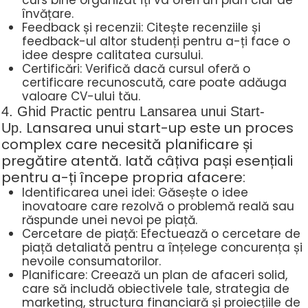
curs bine organizat îți va oferi un plan clar de
învățare.
Feedback și recenzii: Citește recenziile și
feedback-ul altor studenți pentru a-ți face o
idee despre calitatea cursului.
Certificări: Verifică dacă cursul oferă o
certificare recunoscută, care poate adăuga
valoare CV-ului tău.
4. Ghid Practic pentru Lansarea unui Start-
Lansarea unui start-up este un proces
Up.
complex care necesită planificare și
pregătire atentă. Iată câțiva pași esențiali
pentru a-ți începe propria afacere:
Identificarea unei idei: Găsește o idee
inovatoare care rezolvă o problemă reală sau
răspunde unei nevoi pe piață.
Cercetare de piață: Efectuează o cercetare de
piață detaliată pentru a înțelege concurența și
nevoile consumatorilor.
Planificare: Creează un plan de afaceri solid,
care să includă obiectivele tale, strategia de
marketing, structura financiară și proiecțiile de