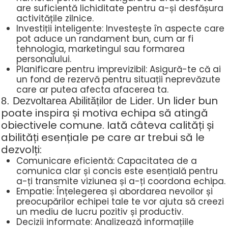
are suficientă lichiditate pentru a-și desfășura
activitățile zilnice.
Investiții inteligente: Investește în aspecte care
pot aduce un randament bun, cum ar fi
tehnologia, marketingul sau formarea
personalului.
Planificare pentru imprevizibil: Asigură-te că ai
un fond de rezervă pentru situații neprevăzute
care ar putea afecta afacerea ta.
Un lider bun
8. Dezvoltarea Abilităților de Lider.
poate inspira și motiva echipa să atingă
obiectivele comune. Iată câteva calități și
abilități esențiale pe care ar trebui să le
dezvolți:
Comunicare eficientă: Capacitatea de a
comunica clar și concis este esențială pentru
a-ți transmite viziunea și a-ți coordona echipa.
Empatie: Înțelegerea și abordarea nevoilor și
preocupărilor echipei tale te vor ajuta să creezi
un mediu de lucru pozitiv și productiv.
Decizii informate: Analizează informațiile