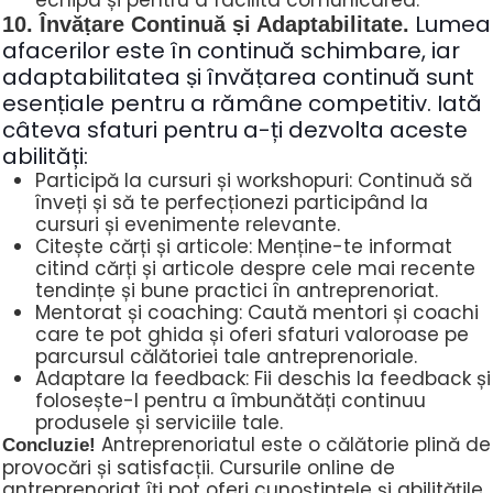
echipa și pentru a facilita comunicarea.
Lumea
10. Învățare Continuă și Adaptabilitate.
afacerilor este în continuă schimbare, iar
adaptabilitatea și învățarea continuă sunt
esențiale pentru a rămâne competitiv. Iată
câteva sfaturi pentru a-ți dezvolta aceste
abilități:
Participă la cursuri și workshopuri: Continuă să
înveți și să te perfecționezi participând la
cursuri și evenimente relevante.
Citește cărți și articole: Menține-te informat
citind cărți și articole despre cele mai recente
tendințe și bune practici în antreprenoriat.
Mentorat și coaching: Caută mentori și coachi
care te pot ghida și oferi sfaturi valoroase pe
parcursul călătoriei tale antreprenoriale.
Adaptare la feedback: Fii deschis la feedback și
folosește-l pentru a îmbunătăți continuu
produsele și serviciile tale.
Antreprenoriatul este o călătorie plină de
Concluzie!
provocări și satisfacții. Cursurile online de
antreprenoriat îți pot oferi cunoștințele și abilitățile